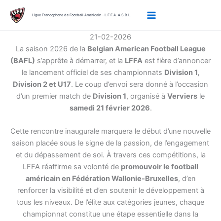
Aller
au
Ligue Francophone de Football Américain - L.F.F.A. A.S.B.L.
contenu
21-02-2026
La saison 2026 de la
Belgian American Football League
(BAFL)
s’apprête à démarrer, et la
LFFA
est fière d’annoncer
le lancement officiel de ses championnats
Division 1,
Division 2 et U17
. Le coup d’envoi sera donné à l’occasion
d’un premier match de
Division 1
, organisé à
Verviers
le
samedi 21 février 2026
.
Cette rencontre inaugurale marquera le début d’une nouvelle
saison placée sous le signe de la passion, de l’engagement
et du dépassement de soi. À travers ces compétitions, la
LFFA réaffirme sa volonté de
promouvoir le football
américain en Fédération Wallonie-Bruxelles
, d’en
renforcer la visibilité et d’en soutenir le développement à
tous les niveaux. De l’élite aux catégories jeunes, chaque
championnat constitue une étape essentielle dans la