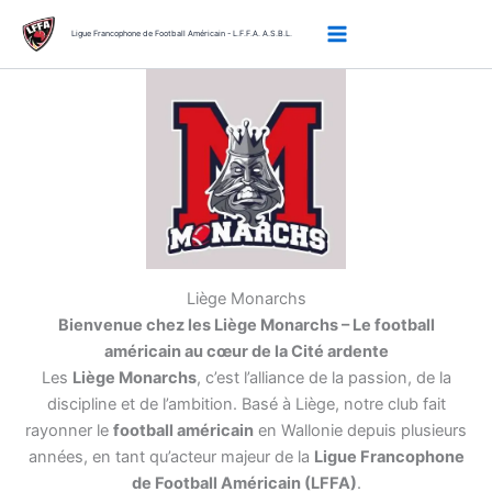
Aller
au
Ligue Francophone de Football Américain - L.F.F.A. A.S.B.L.
contenu
Liège Monarchs
Bienvenue chez les Liège Monarchs – Le football
américain au cœur de la Cité ardente
Les
Liège Monarchs
, c’est l’alliance de la passion, de la
discipline et de l’ambition. Basé à Liège, notre club fait
rayonner le
football américain
en Wallonie depuis plusieurs
années, en tant qu’acteur majeur de la
Ligue Francophone
de Football Américain (LFFA)
.