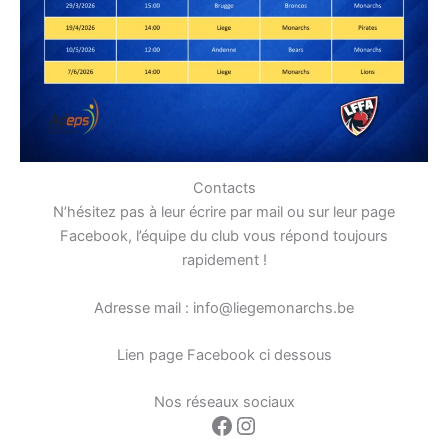
Contacts
N’hésitez pas à leur écrire par mail ou sur leur page
Facebook, l’équipe du club vous répond toujours
rapidement !
Adresse mail : info@liegemonarchs.be
Lien page Facebook ci dessous
Nos réseaux sociaux
Facebook
Instagram