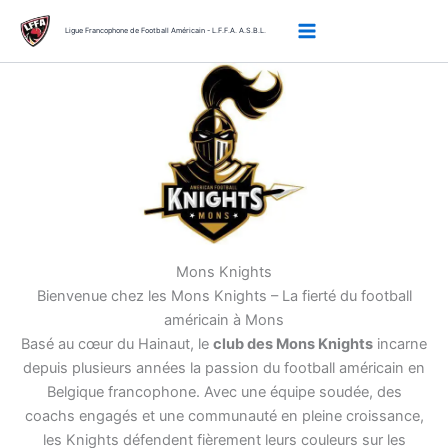
Aller
au
Ligue Francophone de Football Américain - L.F.F.A. A.S.B.L.
contenu
Mons Knights
Bienvenue chez les Mons Knights – La fierté du football
américain à Mons
Basé au cœur du Hainaut, le
club des Mons Knights
incarne
depuis plusieurs années la passion du football américain en
Belgique francophone. Avec une équipe soudée, des
coachs engagés et une communauté en pleine croissance,
les Knights défendent fièrement leurs couleurs sur les