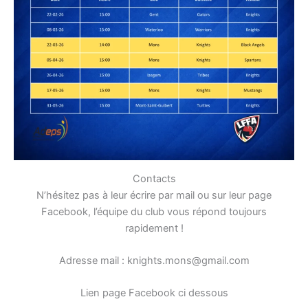
Contacts
N’hésitez pas à leur écrire par mail ou sur leur page
Facebook, l’équipe du club vous répond toujours
rapidement !
Adresse mail : knights.mons@gmail.com
Lien page Facebook ci dessous