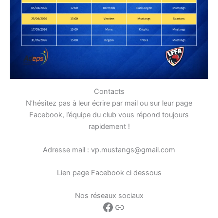
Contacts
N’hésitez pas à leur écrire par mail ou sur leur page
Facebook, l’équipe du club vous répond toujours
rapidement !
Adresse mail : vp.mustangs@gmail.com
Lien page Facebook ci dessous
Nos réseaux sociaux
Facebook
Lien