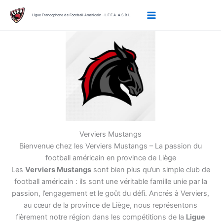
Aller
au
Ligue Francophone de Football Américain - L.F.F.A. A.S.B.L.
contenu
Verviers Mustangs
Bienvenue chez les Verviers Mustangs – La passion du
football américain en province de Liège
Les
Verviers Mustangs
sont bien plus qu’un simple club de
football américain : ils sont une véritable famille unie par la
passion, l’engagement et le goût du défi. Ancrés à Verviers,
au cœur de la province de Liège, nous représentons
fièrement notre région dans les compétitions de la
Ligue