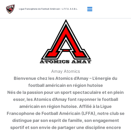
Aller
au
Ligue Francophone de Football Américain - L.F.F.A. A.S.B.L.
contenu
Amay Atomics
Bienvenue chez les Atomics d’Amay – L’énergie du
football américain en région hutoise
Nés de la passion pour un sport spectaculaire et en plein
essor, les Atomics d’Amay font rayonner le football
américain en région hutoise. Affilié à la Ligue
Francophone de Football Américain (LFFA), notre club se
distingue par son esprit de famille, son engagement
sportif et son envie de partager une discipline encore