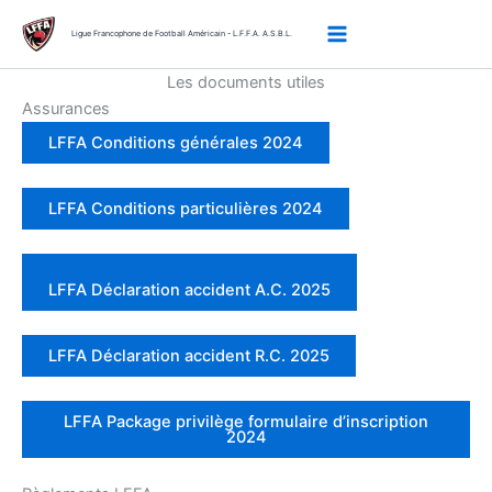
Aller
au
Ligue Francophone de Football Américain - L.F.F.A. A.S.B.L.
contenu
Les documents utiles
Assurances
LFFA Conditions générales 2024
LFFA Conditions particulières 2024
LFFA Déclaration accident A.C. 2025
LFFA Déclaration accident R.C. 2025
LFFA Package privilège formulaire d’inscription
2024